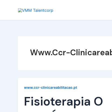
Skip
to
content
Www.ccr-Clinicareab
www.ccr-clinicareabilitacao.pt
Fisioterapia O