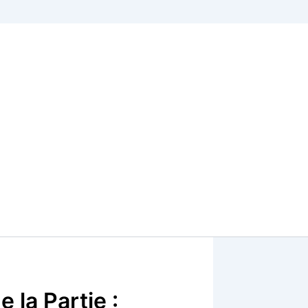
 la Partie :