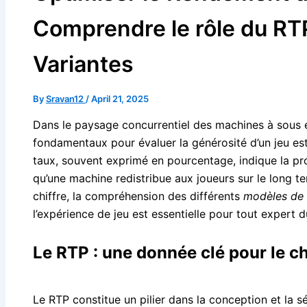
Comprendre le rôle du RT
Variantes
By
Sravan12
/
April 21, 2025
Dans le paysage concurrentiel des machines à sous en
fondamentaux pour évaluer la générosité d’un jeu es
taux, souvent exprimé en pourcentage, indique la pr
qu’une machine redistribue aux joueurs sur le long t
chiffre, la compréhension des différents
modèles de
l’expérience de jeu est essentielle pour tout expert d
Le RTP : une donnée clé pour le ch
Le RTP constitue un pilier dans la conception et la sé