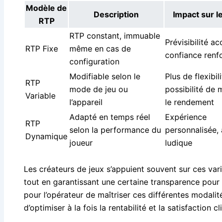
Modèle de
Description
Impact sur l
RTP
RTP constant, immuable
Prévisibilité ac
RTP Fixe
même en cas de
confiance renf
configuration
Modifiable selon le
Plus de flexibili
RTP
mode de jeu ou
possibilité de 
Variable
l’appareil
le rendement
Adapté en temps réel
Expérience
RTP
selon la performance du
personnalisée,
Dynamique
joueur
ludique
Les créateurs de jeux s’appuient souvent sur ces varia
tout en garantissant une certaine transparence pour la 
pour l’opérateur de maîtriser ces différentes modali
d’optimiser à la fois la rentabilité et la satisfaction cl