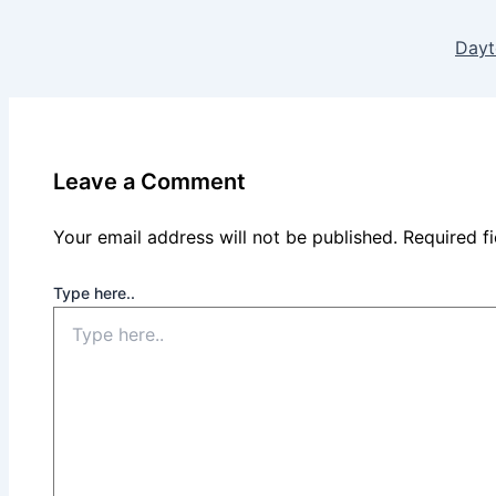
Dayt
Leave a Comment
Your email address will not be published.
Required f
Type here..