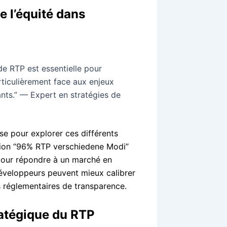
e l’équité dans
e RTP est essentielle pour
rticulièrement face aux enjeux
ants.” — Expert en stratégies de
use pour explorer ces différents
tion “96% RTP verschiedene Modi”
 pour répondre à un marché en
développeurs peuvent mieux calibrer
es réglementaires de transparence.
ratégique du RTP