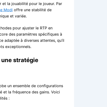
 et la jouabilité pour le joueur. Par
ne Modi
offre une stabilité de
que et variée.
éthodes pour ajuster le RTP en
encore des paramètres spécifiques à
ce adaptée à diverses attentes, qu’il
ots exceptionnels.
 une stratégie
obe un ensemble de configurations
é et la fréquence des gains. Voici
ités :