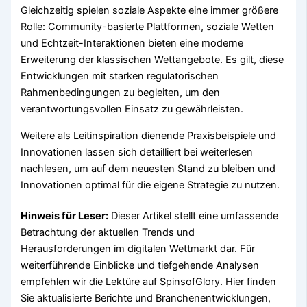
Gleichzeitig spielen soziale Aspekte eine immer größere
Rolle: Community-basierte Plattformen, soziale Wetten
und Echtzeit-Interaktionen bieten eine moderne
Erweiterung der klassischen Wettangebote. Es gilt, diese
Entwicklungen mit starken regulatorischen
Rahmenbedingungen zu begleiten, um den
verantwortungsvollen Einsatz zu gewährleisten.
Weitere als Leitinspiration dienende Praxisbeispiele und
Innovationen lassen sich detailliert bei weiterlesen
nachlesen, um auf dem neuesten Stand zu bleiben und
Innovationen optimal für die eigene Strategie zu nutzen.
Hinweis für Leser:
Dieser Artikel stellt eine umfassende
Betrachtung der aktuellen Trends und
Herausforderungen im digitalen Wettmarkt dar. Für
weiterführende Einblicke und tiefgehende Analysen
empfehlen wir die Lektüre auf SpinsofGlory. Hier finden
Sie aktualisierte Berichte und Branchenentwicklungen,