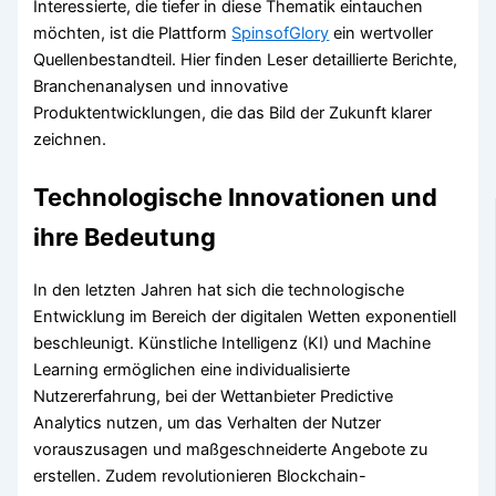
Interessierte, die tiefer in diese Thematik eintauchen
möchten, ist die Plattform
SpinsofGlory
ein wertvoller
Quellenbestandteil. Hier finden Leser detaillierte Berichte,
Branchenanalysen und innovative
Produktentwicklungen, die das Bild der Zukunft klarer
zeichnen.
Technologische Innovationen und
ihre Bedeutung
In den letzten Jahren hat sich die technologische
Entwicklung im Bereich der digitalen Wetten exponentiell
beschleunigt. Künstliche Intelligenz (KI) und Machine
Learning ermöglichen eine individualisierte
Nutzererfahrung, bei der Wettanbieter Predictive
Analytics nutzen, um das Verhalten der Nutzer
vorauszusagen und maßgeschneiderte Angebote zu
erstellen. Zudem revolutionieren Blockchain-