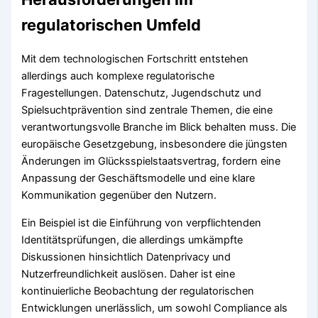
regulatorischen Umfeld
Mit dem technologischen Fortschritt entstehen
allerdings auch komplexe regulatorische
Fragestellungen. Datenschutz, Jugendschutz und
Spielsuchtprävention sind zentrale Themen, die eine
verantwortungsvolle Branche im Blick behalten muss. Die
europäische Gesetzgebung, insbesondere die jüngsten
Änderungen im Glücksspielstaatsvertrag, fordern eine
Anpassung der Geschäftsmodelle und eine klare
Kommunikation gegenüber den Nutzern.
Ein Beispiel ist die Einführung von verpflichtenden
Identitätsprüfungen, die allerdings umkämpfte
Diskussionen hinsichtlich Datenprivacy und
Nutzerfreundlichkeit auslösen. Daher ist eine
kontinuierliche Beobachtung der regulatorischen
Entwicklungen unerlässlich, um sowohl Compliance als