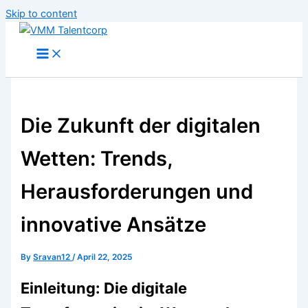
Skip to content
Die Zukunft der digitalen
Wetten: Trends,
Herausforderungen und
innovative Ansätze
By
Sravan12
/
April 22, 2025
Einleitung: Die digitale